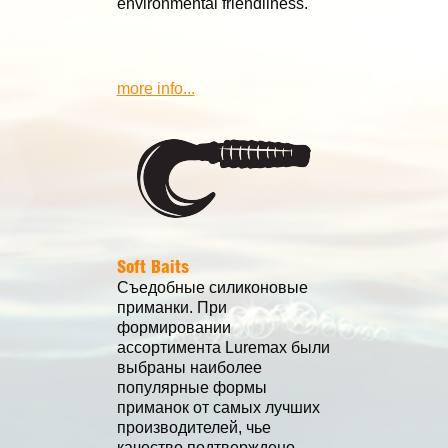
environmental friendliness.
more info...
Soft Baits
Съедобные силиконовые
приманки. При
формировании
ассортимента Luremax были
выбраны наиболее
популярные формы
приманок от самых лучших
производителей, чье
качество подтверждено