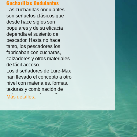
Cucharillas Ondulantes
Las cucharillas ondulantes
son señuelos clásicos que
desde hace siglos son
s
populares y de su eficacia
dependía el sustento del
pescador. Hasta no hace
tanto, los pescadores los
fabricaban con cucharas,
calzadores y otros materiales
de fácil acceso.
Los diseñadores de Lure-Max
han llevado el concepto a otro
nivel con materiales, formas,
texturas y combinación de
colores innovadoras. ¡Como
Más detalles...
resultado una gama de
señuelos de eficacia más que
comprobada! Muchos
pescadores de la elite
internacional están apostando
por las cucharillas ondulantes