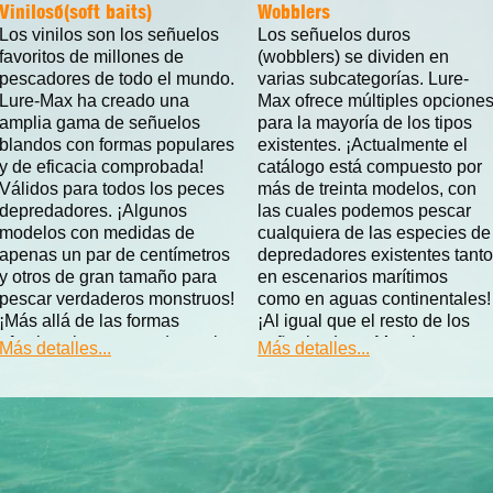
Vinilos (soft baits)
Wobblers
Los vinilos son los señuelos
Los señuelos duros
favoritos de millones de
(wobblers) se dividen en
pescadores de todo el mundo.
varias subcategorías. Lure-
Lure-Max ha creado una
Max ofrece múltiples opcione
amplia gama de señuelos
para la mayoría de los tipos
blandos con formas populares
existentes. ¡Actualmente el
y de eficacia comprobada!
catálogo está compuesto por
Válidos para todos los peces
más de treinta modelos, con
depredadores. ¡Algunos
las cuales podemos pescar
modelos con medidas de
cualquiera de las especies de
apenas un par de centímetros
depredadores existentes tanto
y otros de gran tamaño para
en escenarios marítimos
pescar verdaderos monstruos!
como en aguas continentales!
¡Más allá de las formas
¡Al igual que el resto de los
efectivas han apostado por la
señuelos Lure-Max los peces
Más detalles...
Más detalles...
protección de los peces y
duros están diseñadas,
entorno fabricando
testadas y fabricadas por un
s!!!
vinilos digeribles y biodegradables!!!
gran equipo de profesionales!
¡Para aún mayor efectividad
¡Más allá de las formas
son aromáticos y contienen
cuidadosamente diseñadas
gran contenido de sal!
para darles “vida” durante la