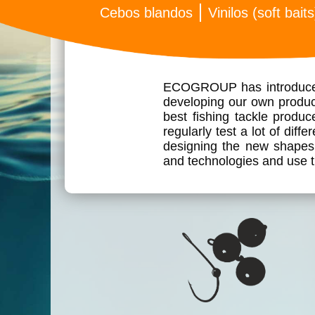
Cebos blandos
Vinilos (soft baits
ECOGROUP has introduced t
developing our own produc
best fishing tackle produc
regularly test a lot of diff
designing the new shapes,
and technologies and use th