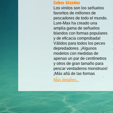
Cebos blandos
Los vinilos son los señuelos
favoritos de millones de
pescadores de todo el mundo.
Lure-Max ha creado una
amplia gama de señuelos
blandos con formas populares
y de eficacia comprobada!
Válidos para todos los peces
depredadores. ¡Algunos
modelos con medidas de
apenas un par de centímetros
y otros de gran tamaño para
pescar verdaderos monstruos!
¡Más allá de las formas
efectivas han apostado por la
Más detalles...
protección de los peces y
entorno fabricando
vinilos digeribles y biodegradable
¡Para aún mayor efectividad
son aromáticos y contienen
gran contenido de sal!