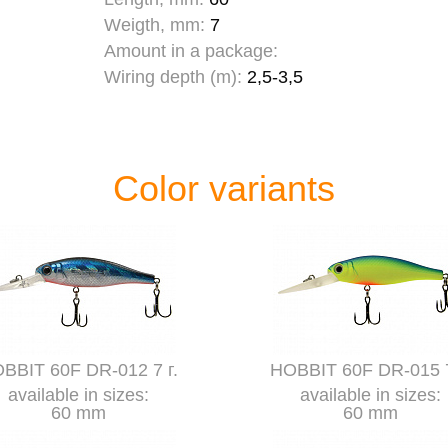
Weigth, mm:
7
Amount in a package:
Wiring depth (m):
2,5-3,5
Color variants
BBIT 60F DR-012 7 г.
HOBBIT 60F DR-015 7
available in sizes:
available in sizes:
60 mm
60 mm