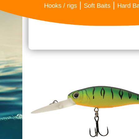
Hooks / rigs
Soft Baits
Hard Ba