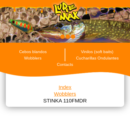
RU
ENG
ES
Cebos blandos
Vinilos (soft baits)
Wobblers
Cucharillas Ondulantes
Contacts
Index
Wobblers
STINKA 110FMDR