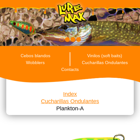
RU
ENG
ES
Cebos blandos
Vinilos (soft baits)
Wobblers
Cucharillas Ondulantes
Contacts
Index
Cucharillas Ondulantes
Plankton-A