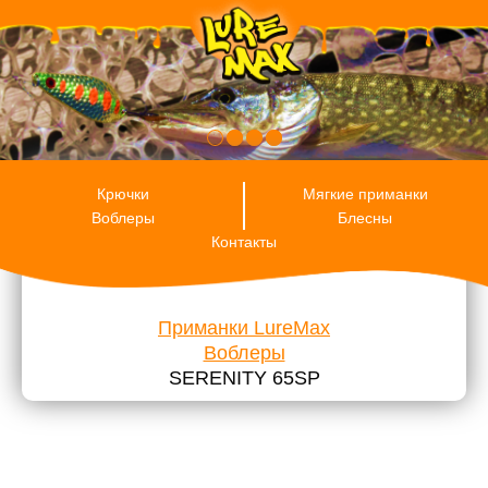
RU
ENG
ES
Крючки
Мягкие приманки
Воблеры
Блесны
Контакты
Приманки LureMax
Воблеры
SERENITY 65SP